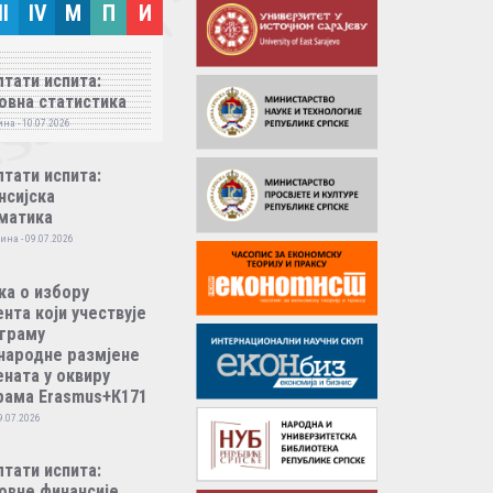
II
IV
M
П
И
тати испита:
овна статистика
на - 10.07.2026
тати испита:
нсијска
матика
ина - 09.07.2026
ка о избору
нта који учествује
ограму
народне размјене
ната у оквиру
рама Erasmus+К171
9.07.2026
тати испита:
овне финансије