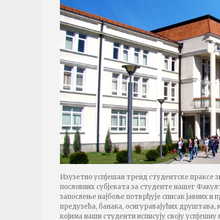
Изузетно успјешан тренд студентске праксе з
пословних субјеката за студенте нашег Факул
запослење најбоље потврђује списак јавних и п
предузећа, банака, осигуравајућих друштава, 
којима наши студенти исписују своју успјешну