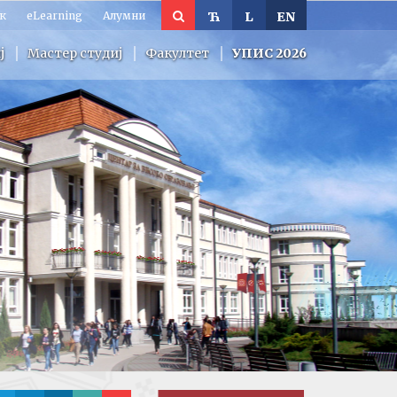
к
eLearning
Алумни
Ћ
L
EN
ј
Мастер студиј
Факултет
УПИС 2026