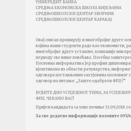
УНИКРЕДИТ БАНКА
СРЕДЊА ЕКОНОМСКА ШКОЛА БИЈЕЉИНА
СРЕДЊОШКОЛСКИ ЦЕНТАР ЗВОРНИК
СРЕДЊОШКОЛСКИ ЦЕНТАР КАРАКАЈ
Овај списак проширују и многобројне друге ос
којима наши студенти раде као економисти, ра
многобројне друге установе, компаније или пре
периоду све више повећава. Посебна заинтерес
Пословна информатика јер профил дипломиран
вјештинама из области рачунарства, информа
одговара постављеним захтјевима пословног св
одговор на питање: „Зашто одабрати ФПЕ?“
БУДИТЕ ДИО УСПЈЕШНОГ ТИМА, ЗА УСПЈЕШН
ФПЕ. ЧЕКАМО ВАС!
Пријем кандидата за упис почиње 13.09.2018. го
За све додатне информације позовите 055/4