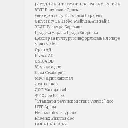
ЈУ РУДНИК И ТЕРМОЕЛЕКТРАНА УГЉЕВИК
МУП Републике Српске
Универзитет у Источном Сарајеву
University La Trobe, Melburn, Australija
ЗЕДП Електро Бијељина
Градска управа Града Зворника
Центар за културу и информисање Лопаре
Sport Vision
Орао АД
Elvaco AD
UNIQA DD
Медиком доо
Сава Семберија
МКФ Први капитал
Деарте доо
ДОО Михајловић
ФИС доо Витез
"Стандард рачуноводствне услуге" доо
НТВ Арена
Нешковић осигурање
Phoenix Pharma doo
НОВА БАНКА А.Д.