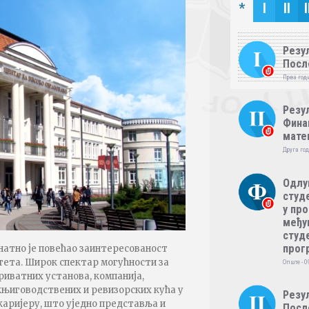
*
I
II
I
Резул
Посл
Прва годи
Резул
Фина
мате
Друга год
Одлу
студе
у пр
међу
студе
прог
натно је повећао заинтересованост
тета. Широк спектар могућности за
Опште - 0
риватних установа, компанија,
књиговодствених и ревизорских кућа у
Резул
 каријеру, што уједно представља и
Посл