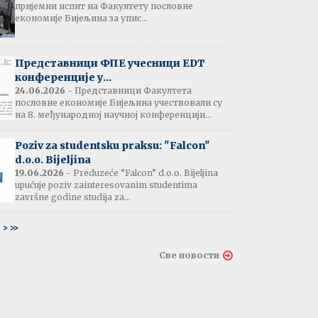
пријемни испит на Факултету пословне
јештење:
економије Бијељина за упис...
вање потврда
е љетне паузе
7.07.2026
Представници ФПЕ учесници EDT
конференције у...
24.06.2026
- Представници Факултета
пословне економије Бијељина учествовали су
тати испита:
на 8. међународној научној конференцији...
тарна економија
ина - 06.07.2026
Poziv za studentsku praksu: "Falcon"
d.o.o. Bijeljina
тати испита и
19.06.2026
- Preduzeće “Falcon” d.o.o. Bijeljina
ин усменог испита:
upućuje poziv zainteresovanim studentima
ски језик 2
završne godine studija za...
ина - 03.07.2026
6
>
>>
тати испита и
Све новости
ин усменог испита:
ски језик 1
на - 03.07.2026