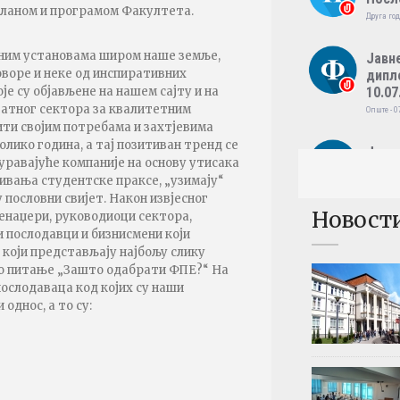
планом и програмом Факултета.
Друга год
тним установама широм наше земље,
Јавн
оворе и неке од инспиративних
дипл
10.07
е су објављене на нашем сајту и на
тног сектора за квалитетним
Опште - 0
ити својим потребама и захтјевима
лико година, а тај позитиван тренд се
Јавн
уравајуће компаније на основу утисака
дипл
ивања студентске праксе, „узимају“
09.07
 пословни свијет. Након извјесног
Опште - 0
Новост
менаџери, руководиоци сектора,
и послодавци и бизнисмени који
Резул
 који представљају најбољу слику
Међу
но питање „Зашто одабрати ФПЕ?“ На
фина
послодаваца код којих су наши
Четврта г
однос, а то су:
Резул
Међу
Трећа год