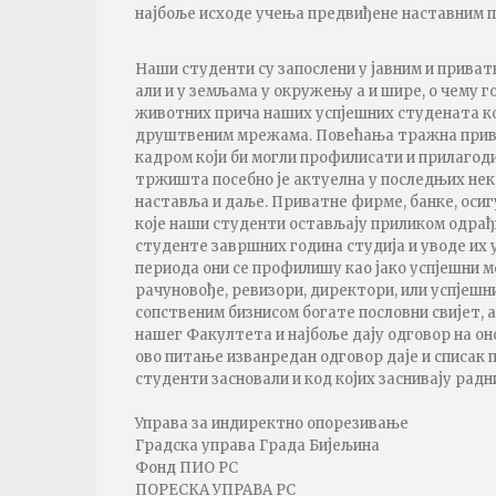
најбоље исходе учења предвиђене наставним 
Наши студенти су запослени у јавним и прива
али и у земљама у окружењу а и шире, о чему г
животних прича наших успјешних студената кој
друштвеним мрежама. Повећања тражна прива
кадром који би могли профилисати и прилагод
тржишта посебно је актуелна у последњих неко
наставља и даље. Приватне фирме, банке, осиг
које наши студенти остављају приликом одрађ
студенте завршних година студија и уводе их у
периода они се профилишу као јако успјешни 
рачуновође, ревизори, директори, или успјешн
сопственим бизнисом богате пословни свијет, а
нашег Факултета и најбоље дају одговор на о
ово питање изванредан одговор даје и списак 
студенти засновали и код којих заснивају радни 
Управа за индиректно опорезивање
Градска управа Града Бијељина
Фонд ПИО РС
ПОРЕСКА УПРАВА РС