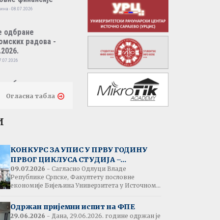
ина - 08.07.2026
е одбране
омских радова -
.2026.
7.07.2026
е одбране
омских радова -
Огласна табла
.2026.
7.07.2026
и
тати испита:
народно пословно
КОНКУРС ЗА УПИС У ПРВУ ГОДИНУ
нсирање
ПРВОГ ЦИКЛУСА СТУДИЈА –...
одина - 07.07.2026
09.07.2026
- Сагласно Одлуци Владе
Републике Српске, Факултету пословне
економије Бијељина Универзитета у Источном...
тати испита:
народна трговина
Одржан пријемни испит на ФПЕ
ина - 07.07.2026
29.06.2026
- Дана, 29.06.2026. године одржан је