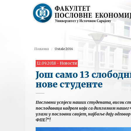
Полазна
Ostale2016
12.09.2018 - Новости
Још само 13 слободн
нове студенте
Пословни успјеси наших студената, висок с
послодаваца кадром који са дипломом наше
улази у пословни свијет, најбоље дају одгов
ФПЕ?“!