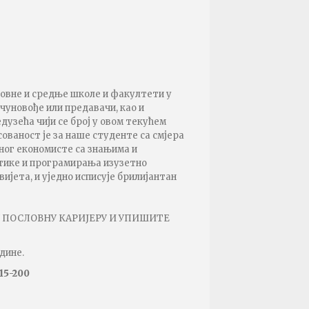
Резул
Фина
Трећа год
Резул
Екон
Прва годи
новне и средње школе и факултети у
чуновође или предавачи, као и
Резул
дузећа чији се број у овом текућем
Мена
ованост је за наше студенте са смјера
ог економисте са знањима и
Друга год
тике и програмирања изузетно
ијета, и уједно исписује брилијантан
У ПОСЛОВНУ КАРИЈЕРУ И УПИШИТЕ
дине.
15-200