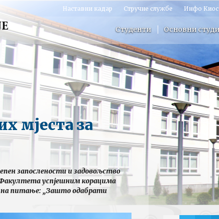
Наставни кадар
Стручне службе
Инфо Киос
Студенти
Основни студи
их мјеста за
тепен запослености и задовољство
г Факултета успјешним корацима
ор на питање: „Зашто одабрати