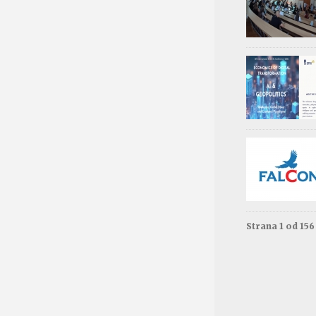
Обав
Изда
приј
Опште - 0
ВАЖНО
Резул
Моне
Друга год
Резул
терм
Енгле
Друга год
Strana 1 od 15
Резул
терм
Енгле
Прва годи