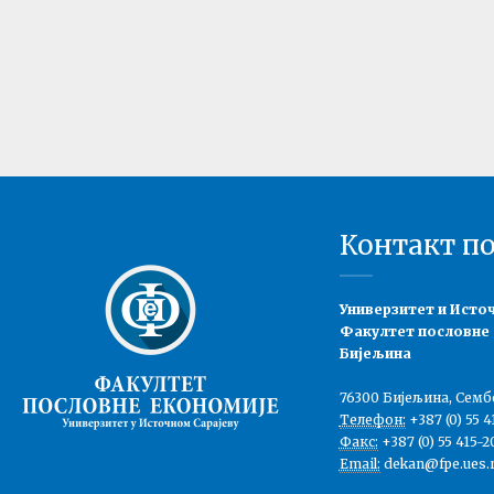
Контакт п
Универзитет и Исто
Факултет пословне
Бијељина
76300 Бијељина, Семб
Телефон:
+387 (0) 55 4
Факс:
+387 (0) 55 415-2
Email:
dekan@fpe.ues.r