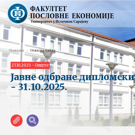
Полазна
Огласна табла
27.10.2025 - Опште
Јавне одбране дипломских
- 31.10.2025.
.