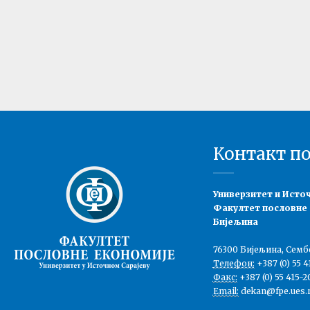
Контакт п
Универзитет и Исто
Факултет пословне
Бијељина
76300 Бијељина, Семб
Телефон:
+387 (0) 55 4
Факс:
+387 (0) 55 415-2
Email:
dekan@fpe.ues.r