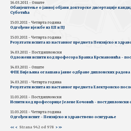
16.03.2011 - Опште
Обавјештење о јавној објави докторске дисертације канд
Суботића
15.03.2011 - Четврта година
Одгођене вјежбе из ЕП и ПЈ
15.03.2011 - Четврта година
Резултати испита из наставног предмета Пензијско и здра
14.03.2011 - Постдипломски
Одложени испити код професора Бранка Крсмановића - пос
14.03.2011 - Опште
ФПЕ Бијељина оглашава јавне одбране дипломских радова
14.03.2011 - Четврта година
Резултати испита из наставног предмета Електронско пос
11.03.2011 - Постдипломски
Испити код професорице Јелене Кочовић - постдипломски 
11.03.2011 - Четврта година
Одгођен испит - Пензијско и здравствено осигурање
<<
<
Strana 942 od 978
>
>>