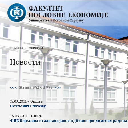
Полазна
Новости
Новости
<<
<
Strana 942 od 978
>
>>
17.03.2011 - Опште
Поклоните пажњу
16.03.2011 - Опште
ФПЕ Бијељина оглашава јавне одбране дипломских радова