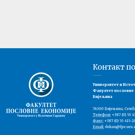
Контакт п
Универзитет и Исто
Факултет пословне
Бијељина
76300 Бијељина, Семб
Телефон:
+387 (0) 55 4
Факс:
+387 (0) 55 415-2
Email:
dekan@fpe.ues.r