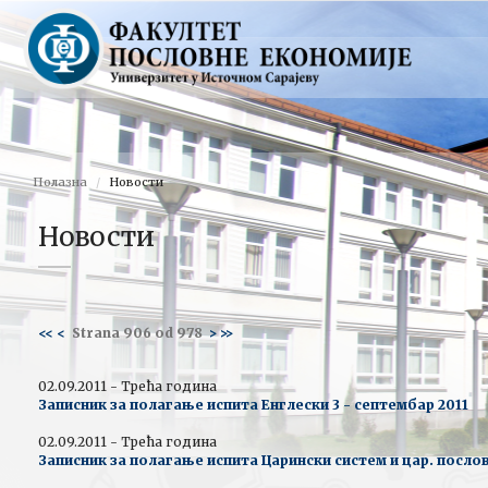
Полазна
Новости
Новости
<<
<
Strana 906 od 978
>
>>
02.09.2011 - Трећа година
Записник за полагање испита Енглески 3 - септембар 2011
02.09.2011 - Трећа година
Записник за полагање испита Царински систем и цар. посло