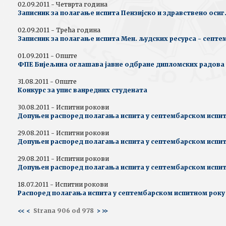
02.09.2011 - Четврта година
Записник за полагање испита Пензијско и здравствено осиг.
02.09.2011 - Трећа година
Записник за полагање испита Мен. људских ресурса - септе
01.09.2011 - Опште
ФПЕ Бијељина оглашава јавне одбране дипломских радова
31.08.2011 - Опште
Конкурс за упис ванредних студената
30.08.2011 - Испитни рокови
Допуњен распоред полагања испита у септембарском испи
29.08.2011 - Испитни рокови
Допуњен распоред полагања испита у септембарском испи
29.08.2011 - Испитни рокови
Допуњен распоред полагања испита у септембарском испи
18.07.2011 - Испитни рокови
Распоред полагања испита у септембарском испитном року
<<
<
Strana 906 od 978
>
>>