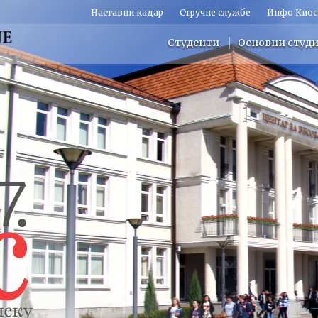
Наставни кадар
Стручне службе
Инфо Киос
Студенти
Основни студи