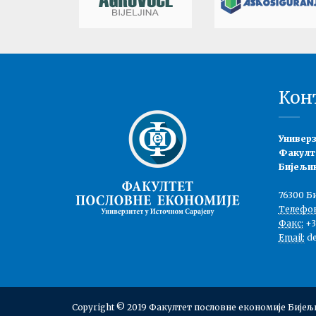
Кон
Универз
Факулт
Бијељи
76300 Б
Телефон
Факс:
+38
Email:
de
Copyright © 2019 Факултет пословне економије Бијељина