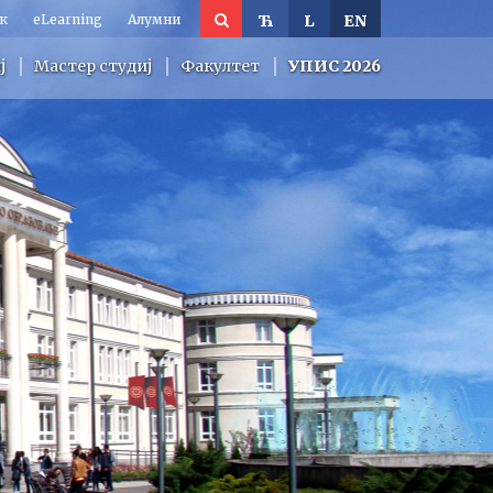
к
eLearning
Алумни
Ћ
L
EN
ј
Мастер студиј
Факултет
УПИС 2026