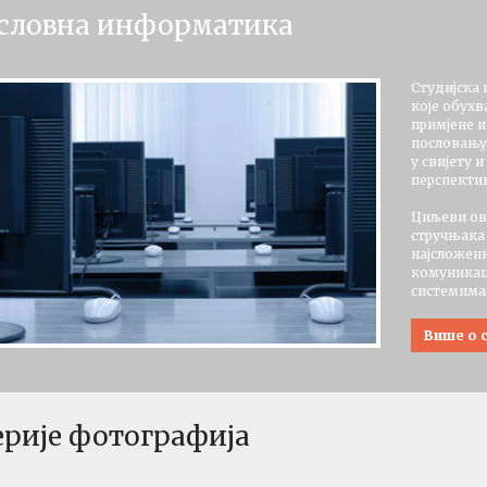
словна информатика
Резултати испита и
термин усменог испита:
Енглески језик 1
Студијска
Прва година - 03.07.2026
које обухв
примјене 
пословању.
Резултати испита:
у свијету 
Финансијска тржишта
перспекти
Трећа година - 03.07.2026
Циљеви ов
стручњака
Резултати испита:
најсложен
Економика предузећа
комуникац
Прва година - 01.07.2026
системима
Више о 
Резултати испита:
Менаџмент
Друга година - 01.07.2026
ерије фотографија