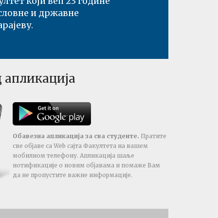
лтет који већ 23 године
ословне и државне
рајеву.
 апликација
Обавезна апликација за сва студенте.
Пратите
све објаве са Web сајта Факултета на вашем
мобилном телефону. Апликација шаље
нотификације о новим објавама и помаже Вам
да не пропустите важне информације.