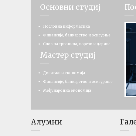
Основни студиј
По
Пословна информатика
Финансије, банкарство и осигурње
Спољна трговина, порези и царине
Мастер студиј
Дигитална економија
Финансије, банкарство и осигурање
Међународна економија
Алумни
Гал