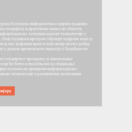
 група Пословна информатика садржи градиво
ата теоријска и практична знања из области
информационо-комуникационе технологије у
 Oвај студијски програм образује кадрове који су
и код нас дефицитарни и који имају веома добру
ву у дужем временском периоду у будућности.
ог студијског програма су школовање
 који ће бити оспособљени за обављање
ијих послова на примјени информационо-
ионе технологије у различитим пословним
.
смјеру