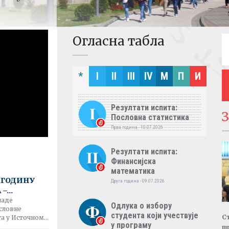
Огласна табла
*
I
II
III
IV
M
П
И
Резултати испита:
Пословна статистика
Прва година - 10.07.2026
Резултати испита:
Финансијска
математика
У ГОДИНУ
Друга година - 09.07.2026
...
ладе
Одлука о избору
словне
студента који учествује
С
 у Источном...
у програму
п