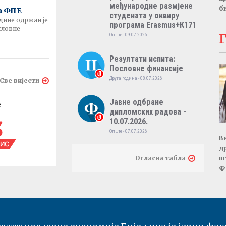
међународне размјене
б
а ФПЕ
студената у оквиру
одине одржан је
програма Erasmus+К171
словне
Г
Опште - 09.07.2026
Резултати испита:
Пословне финансије
Друга година - 08.07.2026
Све вијести
Јавне одбране
e
дипломских радова -
10.07.2026.
Опште - 07.07.2026
В
д
Јавне одбране
Огласна табла
ш
дипломских радова -
Ф
09.07.2026.
Опште - 07.07.2026
Резултати испита:
Међународно пословно