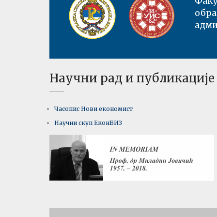
Факу
обра
адми
Научни рад и публикације
Часопис Нови економист
Научни скуп ЕконБИЗ