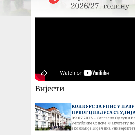
Вијести
КОНКУРС ЗА УПИС У ПРВ
ПРВОГ ЦИКЛУСА СТУДИЈА –
09.07.2026
- Сагласно Одлуци В
Републике Српске, Факултету по
економије Бијељина Универзитета