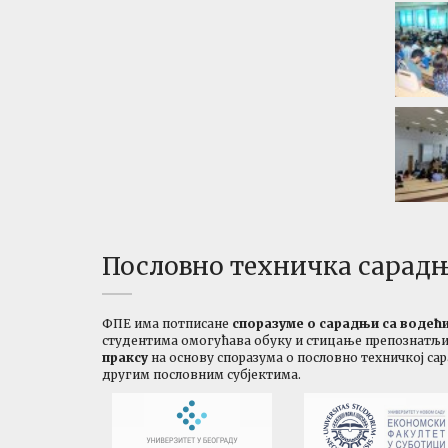
Пословно техничка сарад
ФПЕ има потписане
споразуме о сарадњи са воде
студентима омогућава обуку и стицање препознатљиво
праксу
на основу споразума о пословно техничкој са
другим пословним субјектима.