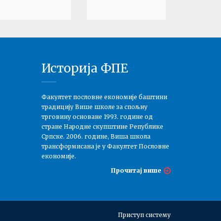
Историја ФПЕ
Факултет пословне економије баштини
традицију Више школе за спољну
трговину основане 1993. године од
стране Народне скупштине Републике
Српске. 2006. године, Виша школа
трансформисана је у Факултет Пословне
економије.
Прочитај више
Приступ систему