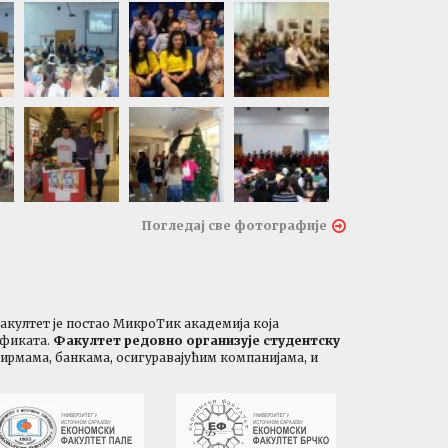
Погледај све фотографије
Факултет је постао МикроТик академија која
ификата.
Факултет редовно организује студентску
фирмама, банкама, осигуравајућим компанијама, и