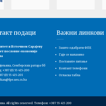
такт подаци
Важни линкови
итет и Источном Сарајеву
Зашто одабрати ФПЕ
ет пословне економије
Гдје се налазимо
на
Поставите питање
ијељина, Семберских ратара бб
Контакт телефони
:
+387 (0) 55 415-200
7 (0) 55 415-201
Огласна табла
kan@fpe.ues.rs.ba
. All rights reserved. Телефон: +387 55 415 200