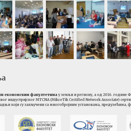
ња
ћим економским факултетима
у земљи и региону, а од 2016. године 
г индустријског MTCNA (MikroTik Certified Network Associate) серт
радњи који су закључени са многобројним установама, предузећима, 