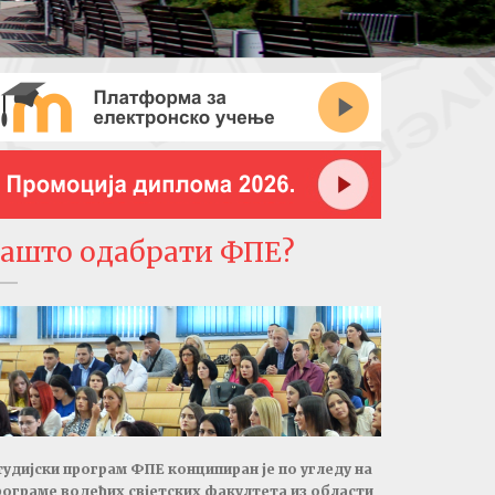
Зашто одабрати ФПЕ?
тудијски програм ФПЕ конципиран је по угледу на
рограме водећих свјетских факултета из области