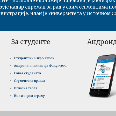
лтет пословне економије Бијељина је јавни факу
финансирање
зује кадар спреман за рад у свим сегментима п
Четврта година - 07.07.2026
нистрације. Члан је Универзитета у Источном Са
Резултати испита:
Међународна трговина
Трећа година - 07.07.2026
За студенте
Андроид
Обавјештење:
Издавање потврда
прије љетне паузе
Опште - 07.07.2026
Студентски Инфо киоск
ВАЖНО
Андроид апликација Факултета
Савез студената
Резултати испита:
Монетарна економија
Студентска пракса
Друга година - 06.07.2026
Огласна табла
Водич кроз зграду
Резултати испита и
термин усменог испита:
Енглески језик 2
Друга година - 03.07.2026