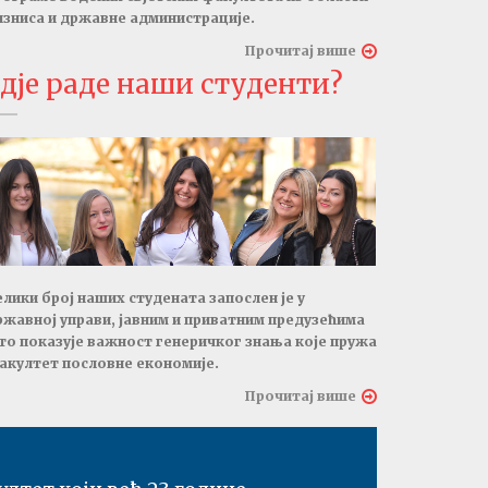
изниса и државне администрације.
Прочитај више
дје раде наши студенти?
елики број наших студената запослен је у
ржавној управи, јавним и приватним предузећима
то показује важност генеричког знања које пружа
акултет пословне економије.
Прочитај више