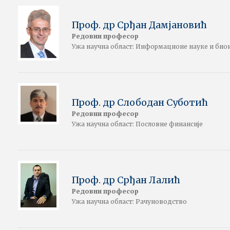
Проф. др Срђан Дамјановић
Редовни професор
Ужа научна област: Информационе науке и би
Проф. др Слободан Суботић
Редовни професор
Ужа научна област: Пословне финансије
Проф. др Срђан Лалић
Редовни професор
Ужа научна област: Рачуноводство