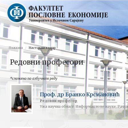
Полазна
Наставни кадар
Редовни професори
*сложено по азбучном реду
Проф. др Бранко Крсмановић
Редовни професор
Ужа научна област: Информационе науке; Рачун