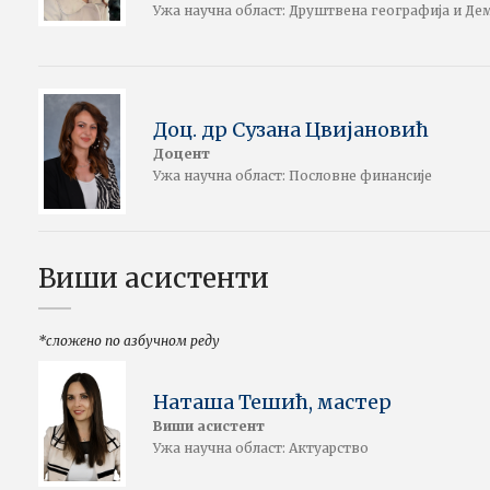
Ужа научна област: Друштвена географија и Де
Доц. др Сузана Цвијановић
Доцент
Ужа научна област: Пословне финансије
Виши асистенти
*сложено по азбучном реду
Наташа Тешић, мастер
Виши асистент
Ужа научна област: Актуарство