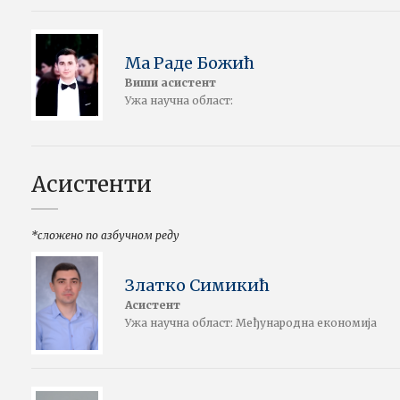
Ма Раде Божић
Виши асистент
Ужа научна област:
Асистенти
*сложено по азбучном реду
Златко Симикић
Асистент
Ужа научна област: Међународна економија