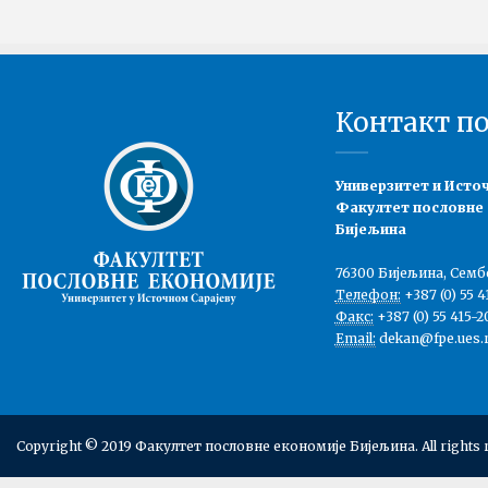
Контакт п
Универзитет и Исто
Факултет пословне
Бијељина
76300 Бијељина, Семб
Телефон:
+387 (0) 55 4
Факс:
+387 (0) 55 415-2
Email:
dekan@fpe.ues.r
Copyright © 2019 Факултет пословне економије Бијељина. All rights 