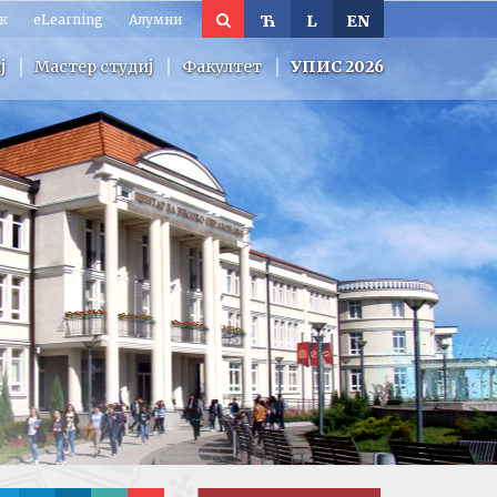
к
eLearning
Алумни
Ћ
L
EN
ј
Мастер студиј
Факултет
УПИС 2026