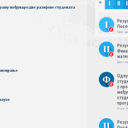
*
I
II
I
ограму међународне размјене студената
Резул
Посл
Прва годи
Резул
Фина
мате
Друга год
ансирање
Одлу
студе
у пр
међу
студе
паузе
прог
Опште - 0
Резул
Посл