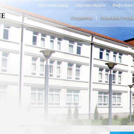
Наставни кадар
Стручне службе
Инфо Киос
Студенти
Основни студи