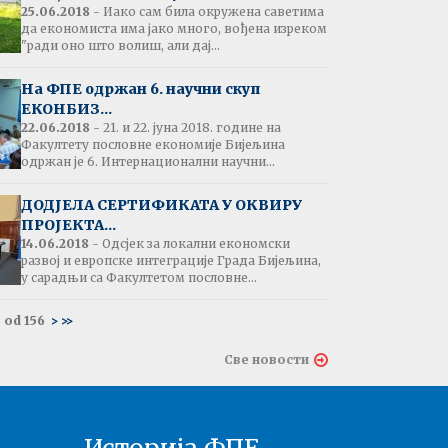
25.06.2018
- Иако сам била окружена саветима
јештење:
да економиста има јако много, вођена изреком
вање потврда
"ради оно што волиш, али дај...
е љетне паузе
7.07.2026
На ФПЕ одржан 6. научни скуп
ЕКОНБИЗ...
22.06.2018
- 21. и 22. јуна 2018. године на
Факултету пословне економије Бијељина
тати испита:
одржан је 6. Интернационални научни...
тарна економија
ина - 06.07.2026
ДОДЈЕЛА СЕРТИФИКАТА У ОКВИРУ
ПРОЈЕКТА...
тати испита и
14.06.2018
- Одсјек за локални економски
ин усменог испита:
развој и европске интеграције Града Бијељина,
ски језик 2
у сарадњи са Факултетом пословне...
ина - 03.07.2026
 od 156
>
>>
тати испита и
Све новости
ин усменог испита:
ски језик 1
на - 03.07.2026