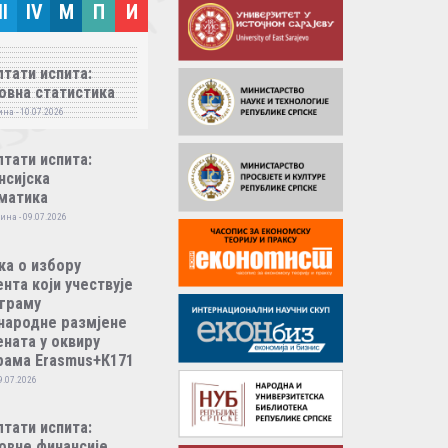
II
IV
M
П
И
тати испита:
овна статистика
на - 10.07.2026
тати испита:
нсијска
матика
ина - 09.07.2026
ка о избору
нта који учествује
ограму
народне размјене
ната у оквиру
рама Erasmus+К171
9.07.2026
тати испита:
овне финансије