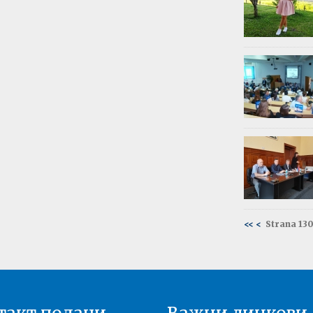
Обав
Изда
приј
Опште - 0
ВАЖНО
Резул
Моне
Друга год
Резул
терм
Енгле
Друга год
<<
<
Strana 130
Резул
терм
Енгле
Прва годи