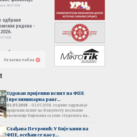
ина - 08.07.2026
е одбране
омских радова -
.2026.
7.07.2026
е одбране
омских радова -
Огласна табла
.2026.
7.07.2026
и
тати испита:
народно пословно
Одржан пријемни испит на ФПЕ
нсирање
(прелиминарна ранг...
одина - 07.07.2026
02.07.2018
- 02.07.2018. године одржан је
пријемни испит на Факултету пословне
економије Бијељина за упис студената на...
тати испита:
народна трговина
Слађана Петровић: У Бијељини на
ина - 07.07.2026
ФПЕ, осећам се као у...