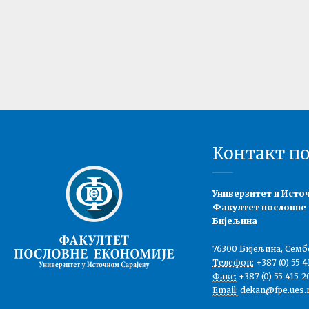
Контакт п
Универзитет и Исто
Факултет пословне
Бијељина
76300 Бијељина, Семб
Телефон:
+387 (0) 55 4
Факс:
+387 (0) 55 415-2
Email:
dekan@fpe.ues.r