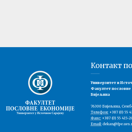
Контакт п
Универзитет и Исто
Факултет пословне
Бијељина
76300 Бијељина, Семб
Телефон:
+387 (0) 55 4
Факс:
+387 (0) 55 415-2
Email:
dekan@fpe.ues.r