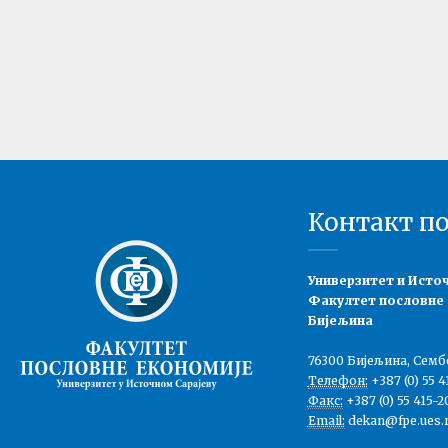
Контакт п
Универзитет и Исто
Факултет пословне
Бијељина
76300 Бијељина, Семб
Телефон:
+387 (0) 55 4
Факс:
+387 (0) 55 415-2
Email:
dekan@fpe.ues.r