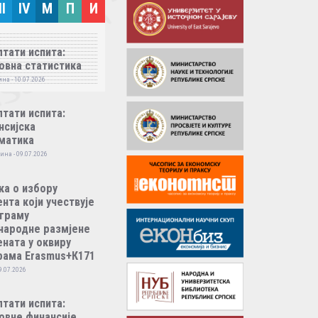
II
IV
M
П
И
тати испита:
овна статистика
на - 10.07.2026
тати испита:
нсијска
матика
ина - 09.07.2026
ка о избору
нта који учествује
ограму
народне размјене
ната у оквиру
рама Erasmus+К171
9.07.2026
тати испита:
овне финансије