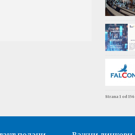
Обав
Изда
приј
Опште - 0
ВАЖНО
Резул
Моне
Друга год
Резул
терм
Енгле
Друга год
Strana 1 od 15
Резул
терм
Енгле
Прва годи