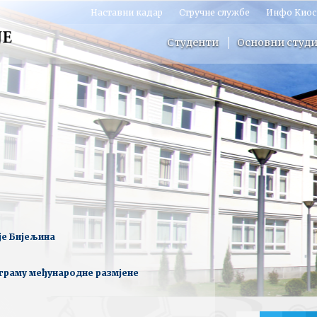
Наставни кадар
Стручне службе
Инфо Киос
Студенти
Основни студи
је Бијељина
рограму међународне размјене