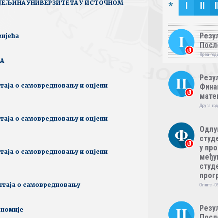
ЈЕЉИНА УНИВЕРЗИТЕТА У ИСТОЧНОМ
*
I
II
I
Резул
вијећа
Посл
Прва годи
А
Резул
таја о самовредновању и оцјени
Фина
мате
Друга год
таја о самовредновању и оцјени
Одлу
студе
у пр
таја о самовредновању и оцјени
међу
студе
прог
штаја о самовредновању
Опште - 0
Резул
ономије
Посл