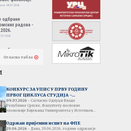
ина - 08.07.2026
е одбране
омских радова -
.2026.
7.07.2026
е одбране
омских радова -
Огласна табла
.2026.
7.07.2026
и
тати испита:
народно пословно
КОНКУРС ЗА УПИС У ПРВУ ГОДИНУ
нсирање
ПРВОГ ЦИКЛУСА СТУДИЈА –...
одина - 07.07.2026
09.07.2026
- Сагласно Одлуци Владе
Републике Српске, Факултету пословне
економије Бијељина Универзитета у Источном...
тати испита:
народна трговина
Одржан пријемни испит на ФПЕ
ина - 07.07.2026
29.06.2026
- Дана, 29.06.2026. године одржан је