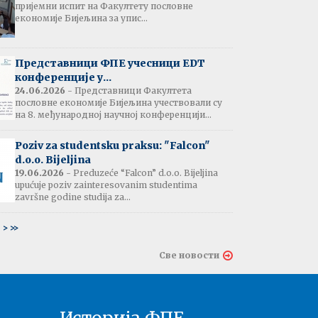
пријемни испит на Факултету пословне
јештење:
економије Бијељина за упис...
вање потврда
е љетне паузе
7.07.2026
Представници ФПЕ учесници EDT
конференције у...
24.06.2026
- Представници Факултета
пословне економије Бијељина учествовали су
тати испита:
на 8. међународној научној конференцији...
тарна економија
ина - 06.07.2026
Poziv za studentsku praksu: "Falcon"
d.o.o. Bijeljina
тати испита и
19.06.2026
- Preduzeće “Falcon” d.o.o. Bijeljina
ин усменог испита:
upućuje poziv zainteresovanim studentima
ски језик 2
završne godine studija za...
ина - 03.07.2026
6
>
>>
тати испита и
Све новости
ин усменог испита:
ски језик 1
на - 03.07.2026