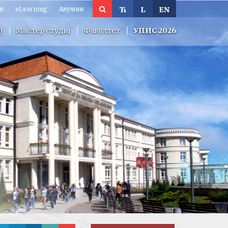
к
eLearning
Алумни
Ћ
L
EN
ј
Мастер студиј
Факултет
УПИС 2026