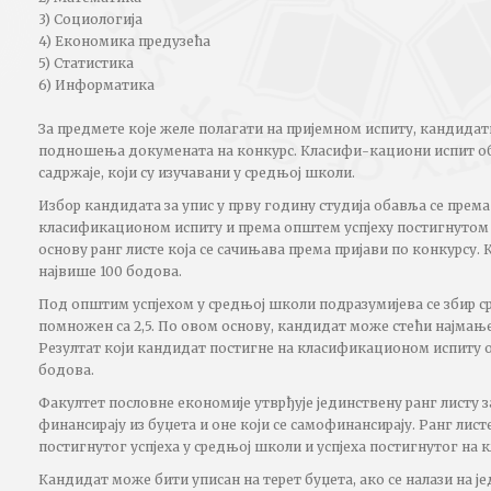
3) Социологија
4) Економика предузећа
5) Статистика
6) Информатика
За предмете које желе полагати на пријемном испиту, кандидат
подношења докумената на конкурс. Класифи-кациони испит о
садржаје, који су изучавани у средњој школи.
Избор кандидата за упис у прву годину студија обавља се према
класификационом испиту и према општем успјеху постигнутом у
основу ранг листе која се сачињава према пријави по конкурсу.
највише 100 бодова.
Под општим успјехом у средњој школи подразумијева се збир с
помножен са 2,5. По овом основу, кандидат може стећи најмање 
Резултат који кандидат постигне на класификационом испиту оц
бодова.
Факултет пословне економије утврђује јединствену ранг листу з
финансирају из буџета и оне који се самофинансирају. Ранг лист
постигнутог успјеха у средњој школи и успјеха постигнутог на
Кандидат може бити уписан на терет буџета, ако се налази на је