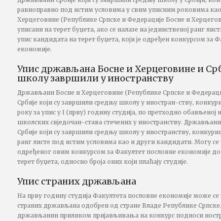
равноправно под истим условима у свим уписним роковима као
Херцеговине (Републике Српске и Федерације Босне и Херцего
уписани на терет буџета, ако се налазе на јединственој ранг лис
упис кандидата на терет буџета, који је одређен конкурсом за 
економије.
Упис држављана Босне и Херцеговине и Срб
школу завршили у иностранству
Држављани Босне и Херцеговине (Републике Српске и Федераци
Србије који су завршили средњу школу у иностран-ству, конку
року за упис у I (прву) годину студија, по претходно обављено
школских свједочан-става стечених у иностранству. Држављани
Србије који су завршили средњу школу у иностранству, конкури
ранг листе под истим условима као и други кандидати. Могу се 
одређеног овим конкурсом за Факултет пословне економије до 
терет буџета, односно броја оних који плаћају студије.
Упис страних држављана
На прву годину студија Факултета пословне економије може се
страних држављана одобрен од стране Владе Републике Српске.
држављанин приликом пријављивања на конкурс подноси ност