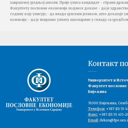
завршеној средњој школи. Прије уписа кандидат - страни држа
Факултету пословне економије поднесе доказе: • да је здравств
годину коју уписује; • да влада српским језиком, што доказује 
комисије; • да је извршио уплату школарине у складу са уредбо
Контакт п
Универзитет и Исто
Факултет пословне
Бијељина
76300 Бијељина, Семб
Телефон:
+387 (0) 55 4
Факс:
+387 (0) 55 415-2
Email:
dekan@fpe.ues.r