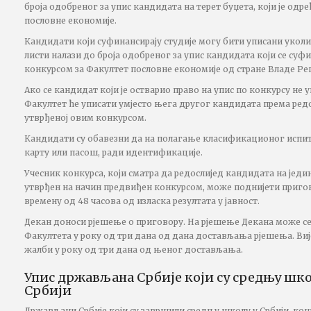
броја одобреног за упис кандидата на терет буџета, који је одр
пословне економије.
Кандидати који суфинансирају студије могу бити уписани уколик
листи налази до броја одобреног за упис кандидата који се суфи
конкурсом за Факултет пословне економије од стране Владе Ре
Ако се кандидат који је остварио право на упис по конкурсу не
Факултет ће уписати умјесто њега другог кандидата према редо
утврђеној овим конкурсом.
Кандидати су обавезни да на полагање класификационог испит
карту или пасош, ради идентификације.
Учесник конкурса, који сматра да редослијед кандидата на једин
утврђен на начин предвиђен конкурсом, може поднијети приго
времену од 48 часова од изласка резултата у јавност.
Декан доноси рјешење о приговору. На рјешење Декана може с
Факултета у року од три дана од дана достављања рјешења. Виј
жалби у року од три дана од њеног достављања.
Упис држављана Србије који су средњу шк
Србији
Држављани Србије који су завршили средњу школу у Србији, кон