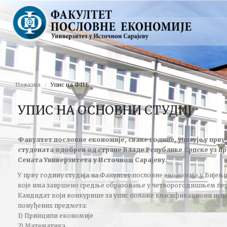
Полазна
Упис на ФПЕ
УПИС НА ОСНОВНИ СТУДИЈ
Факултет пословне економије, сваке године, уписује у прву 
студената одобрен од стране Владе Републике Српске уз п
Сената Универзитета у Источном Сарајеву.
У прву годину студија на Факултет пословне економије у Бијељ
које има завршено средње образовање у четворогодишњем пе
Кандидат који конкурише за упис полаже класификациони испит 
понуђених предмета:
1) Принципи економије
2) Математика