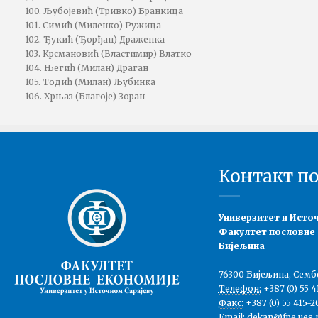
100. Љубојевић (Тривко) Бранкица
101. Симић (Миленко) Ружица
102. Ђукић (Ђорђан) Драженка
103. Крсмановић (Властимир) Влатко
104. Његић (Милан) Драган
105. Тодић (Милан) Љубинка
106. Хрњаз (Благоје) Зоран
Контакт п
Универзитет и Исто
Факултет пословне
Бијељина
76300 Бијељина, Семб
Телефон:
+387 (0) 55 4
Факс:
+387 (0) 55 415-2
Email:
dekan@fpe.ues.r