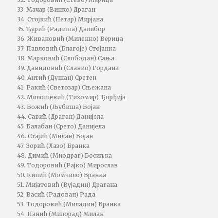
33. Мачар (Винко) Драган
34. Стојкић (Петар) Мирјана
35. Ђурић (Радиша) Далибор
36. Живановић (Миленко) Верица
37. Павловић (Благоје) Стојанка
38. Марковић (Слободан) Сања
39. Давидовић (Славко) Гордана
40. Антић (Душан) Сретен
41. Ракић (Светозар) Сњежана
42. Милошевић (Тихомир) Ђорђија
43. Божић (Љубиша) Бојан
44. Савић (Драган) Данијела
45. Балабан (Срето) Данијела
46. Стајић (Милан) Бојан
47. Зорић (Лазо) Бранка
48. Димић (Миодраг) Босиљка
49. Тодоровић (Рајко) Мирослав
50. Кипић (Момчило) Бранка
51. Мијатовић (Вујадин) Драгана
52. Васић (Радован) Рада
53. Тодоровић (Миладин) Бранка
54. Панић (Милорад) Милан