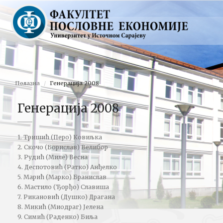
Полазна
Генерација 2008
Генерација 2008
1. Тришић (Перо) Ковиљка
2. Скочо (Борислав) Велибор
3. Рудић (Миле) Весна
4. Деспотовић (Ратко) Анђелко
5. Марић (Марко) Бранислав
6. Мастило (Ђорђо) Славиша
7. Рикановић (Душко) Драгана
8. Микић (Миодраг) Јелена
9. Симић (Раденко) Биља