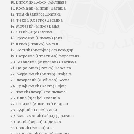
10. Витомир (Божо) Милијана
11. Космајац (Митар) Наташа
12. Томић (Драго) Драгана
13. Ђекић (Сретко) Десанка
14. Мочевић (Миро) Вања
15. Савић (Ацо) Сузана
16. Граховац (Симеун) Јока
17. Лазић (Славко) Милан
18. Костић (Милојко) Александар
19. Петровић (Страхиња) Мирослава
20. Јовановић (Милорад) Светлана
21. Цацановић (Ратко) Невенка
22. Марјановић (Митар) Слађана
23. Лазаревић (Љубисав) Весна
24. Трифковић (Коста) Бојан
25. Танић (Лазар) Станислава
26. Илић (Ђорђе) Славица
27. Шпирић (Миленко) Ведран
28. Ђурђић (Гојко) Сања
29. Максимовић (Обрад) Драгана
30. Јовић (Зоран) Недељко
31. Рожић (Милан) Иле
32. Тодоровић (Стево) Марица