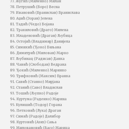
77. Жугић (Миленко) Милан
78. Петрушић (Боро) Весна
79. Ивановић (Бранислав) Бранислава
80. Аџић (Зоран) Јелена
81. Тадић (Чедо) Бојана
82. Тракиловић (Драго) Милена
83. Младеновић (Драган) Љубица
84. Остојић (Владимир) Данијела
85. Симикић (Ђоко) Биљана
86. Димитрић (Милован) Марко
87. Љубинац (Радисав) Данка
88. Чавић (Слободан) Ведрана
89. Ђокић (Миленко) Маринко
90. Трифковић (Максим) Бранка
91. Савић (Станко) Мирјана
92. Станић (Саво) Владислав
93. Тошић (Љупко) Радоје
94. Куртума (Раденко) Марина
95. Кулишић (Тодор) Горана
96. Петковић (Лука) Драган
97. Симић (Радоје) Далибор
98. Куртовић (Азиз) Сања
99. Миловановић (Васо) Марица