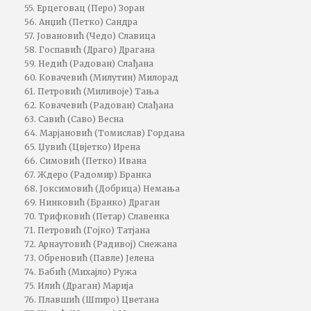
55. Ерцеговац (Перо) Зоран
56. Анџић (Петко) Сандра
57. Јовановић (Чедо) Славица
58. Госпавић (Драго) Драгана
59. Недић (Радован) Слађана
60. Ковачевић (Милутин) Милорад
61. Петровић (Миливоје) Тања
62. Ковачевић (Радован) Слађана
63. Савић (Саво) Весна
64. Марјановић (Томислав) Гордана
65. Џувић (Цвјетко) Ирена
66. Симовић (Петко) Ивана
67. Ждеро (Радомир) Бранка
68. Јоксимовић (Добрица) Немања
69. Нинковић (Бранко) Драган
70. Трифковић (Петар) Славенка
71. Петровић (Гојко) Татјана
72. Арнаутовић (Радивој) Снежана
73. Обреновић (Павле) Јелена
74. Бабић (Михајло) Ружа
75. Илић (Драган) Марија
76. Плавшић (Шпиро) Цветана