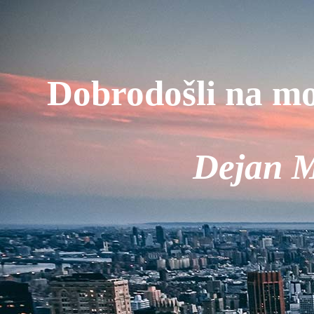
Dobrodošli
na mo
Dejan M